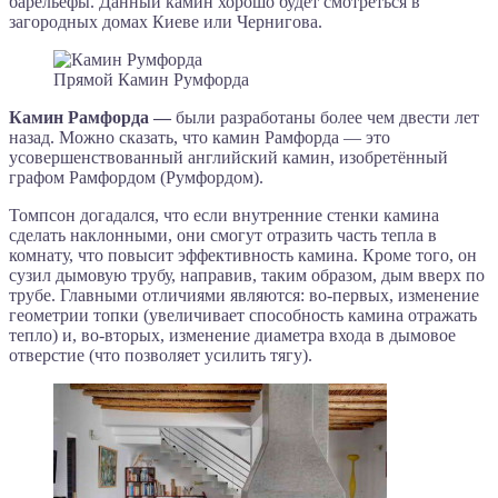
барельефы. Данный камин хорошо будет смотреться в
загородных домах Киеве или Чернигова.
Прямой Камин Румфорда
Камин Рамфорда —
были разработаны более чем двести лет
назад. Можно сказать, что камин Рамфорда — это
усовершенствованный английский камин, изобретённый
графом Рамфордом (Румфордом).
Томпсон догадался, что если внутренние стенки камина
сделать наклонными, они смогут отразить часть тепла в
комнату, что повысит эффективность камина. Кроме того, он
сузил дымовую трубу, направив, таким образом, дым вверх по
трубе. Главными отличиями являются: во-первых, изменение
геометрии топки (увеличивает способность камина отражать
тепло) и, во-вторых, изменение диаметра входа в дымовое
отверстие (что позволяет усилить тягу).