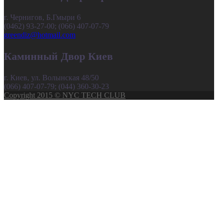
г. Чернигов, Б.Гмыри 6
(0462) 93-27-00; (066) 407-07-79
greendiz@hotmail.com
Каминный Двор Киев
г. Киев, ул. Волынская 48/50
(066) 407-07-79; (044) 360-30-23
Copyright 2015 © NYC TECH CLUB