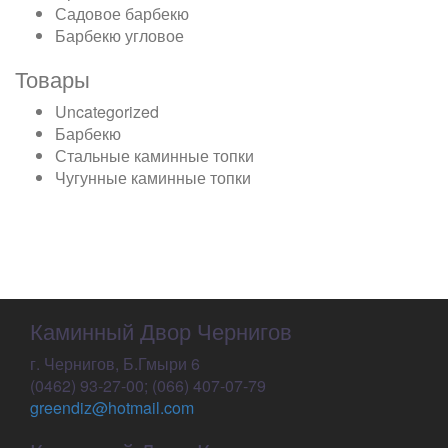
Садовое барбекю
Барбекю угловое
Товары
Uncategorized
Барбекю
Стальные каминные топки
Чугунные каминные топки
Каминный Двор Чернигов
г. Чернигов, Б.Гмыри 6
(0462) 93-27-00; (066) 407-07-79
greendiz@hotmail.com