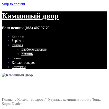
Skip to content
Каминный двор
Ваш печник (066) 407 07 79
Камины
Барбекю
Галерея
Барбекю садовые
Камины
Статьи
Каталог товаров
Контакты
Главная
/
Каталог товаров
/
Чугунные каминные топки
/ Топка
Supra Diademe