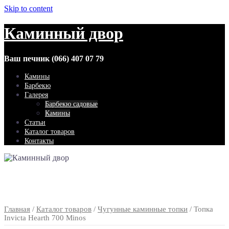
Skip to content
Каминный двор
Ваш печник (066) 407 07 79
Камины
Барбекю
Галерея
Барбекю садовые
Камины
Статьи
Каталог товаров
Контакты
Главная
/
Каталог товаров
/
Чугунные каминные топки
/ Топка
Invicta Hearth 700 Minos