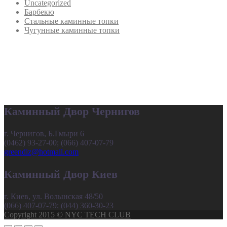
Uncategorized
Барбекю
Стальные каминные топки
Чугунные каминные топки
Каминный Двор Чернигов
г. Чернигов, Б.Гмыри 6
(0462) 93-27-00; (066) 407-07-79
greendiz@hotmail.com
Каминный Двор Киев
г. Киев, ул. Волынская 48/50
(066) 407-07-79; (044) 360-30-23
Copyright 2015 © NYC TECH CLUB