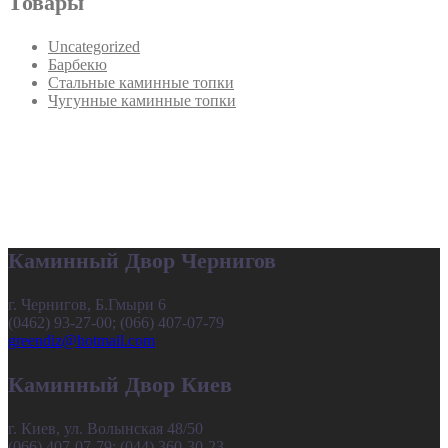
Товары
Uncategorized
Барбекю
Стальные каминные топки
Чугунные каминные топки
Каминный Двор Чернигов
г. Чернигов, Б.Гмыри 6
(0462) 93-27-00; (066) 407-07-79
greendiz@hotmail.com
Каминный Двор Киев
г. Киев, ул. Волынская 48/50
(066) 407-07-79; (044) 360-30-23