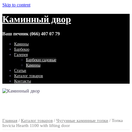
Skip to content
Каминный двор
Ваш печник (066) 407 07 79
Камины
Барбекю
Галерея
Барбекю садовые
Камины
Статьи
Каталог товаров
Контакты
Главная
/
Каталог товаров
/
Чугунные каминные топки
/ Топка
Invicta Hearth 1100 with lifting door