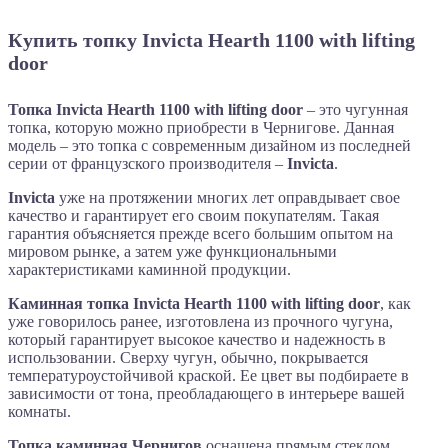
Купить топку Invicta Hearth 1100 with lifting
door
Топка Invicta Hearth 1100 with lifting door
– это чугунная
топка, которую можно приобрести в Чернигове. Данная
модель – это топка с современным дизайном из последней
серии от французского производителя –
Invicta
.
Invicta
уже на протяжении многих лет оправдывает свое
качество и гарантирует его своим покупателям. Такая
гарантия объясняется прежде всего большим опытом на
мировом рынке, а затем уже функциональными
характеристиками каминной продукции.
Каминная топка Invicta Hearth 1100 with lifting door
, как
уже говорилось ранее, изготовлена из прочного чугуна,
который гарантирует высокое качество и надежность в
использовании. Сверху чугун, обычно, покрывается
температуроустойчивой краской. Ее цвет вы подбираете в
зависимости от тона, преобладающего в интерьере вашей
комнаты.
Топка каминная Чернигов
оснащена прямым стеклом,