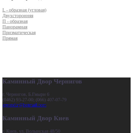
L - образная (угловая)
Двухсторонняя
П - образная
Панорамная
Призматическая
Прямая
Каминный Двор Чернигов
г. Чернигов, Б.Гмыри 6
(0462) 93-27-00; (066) 407-07-79
greendiz@hotmail.com
Каминный Двор Киев
г. Киев, ул. Волынская 48/50