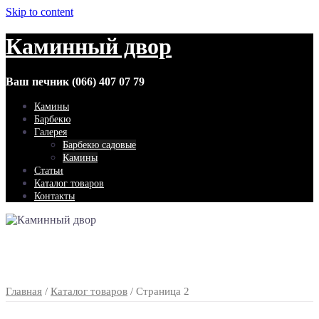
Skip to content
Каминный двор
Ваш печник (066) 407 07 79
Камины
Барбекю
Галерея
Барбекю садовые
Камины
Статьи
Каталог товаров
Контакты
Главная
/
Каталог товаров
/ Страница 2